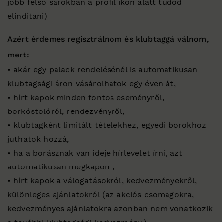
jobb felső sarokban a profil ikon alatt tudod
elinditani)
Azért érdemes regisztrálnom és klubtaggá válnom,
mert:
• akár egy palack rendelésénél is automatikusan
klubtagsági áron vásárolhatok egy éven át,
• hírt kapok minden fontos eseményről,
borkóstolóról, rendezvényről,
• klubtagként limitált tételekhez, egyedi borokhoz
juthatok hozzá,
• ha a borásznak van ideje hírlevelet írni, azt
automatikusan megkapom,
• hírt kapok a válogatásokról, kedvezményekről,
különleges ajánlatokról (az akciós csomagokra,
kedvezményes ajánlatokra azonban nem vonatkozik