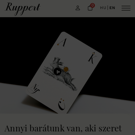
0
HU
EN
Annyi barátunk van, aki szeret