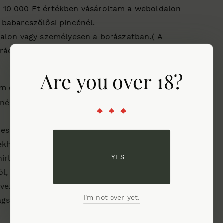
 10 000 Ft értékben vásároltam a weboldalon
 babarcszőlősi pincénél.
dalon vagy személyesen a borászatban.( A
ációt a jobb felső sarokban a profil ikon alatt
Are you over 18?
om és klubtaggá válnom, mert:
énél is automatikusan klubtagsági áron
 eseményről, borkóstolóról, rendezvényről,
lekhez, egyedi borokhoz juthatok hozzá,
YES
hírlevelet írni, azt automatikusan megkapom,
ól, kedvezményekről, különleges ajánlatokról
dvezményes ajánlatokra azonban nem
I'm not over yet.
agsági kedvezmény.)