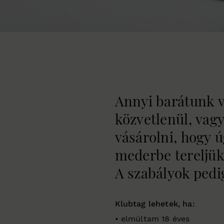
Annyi barátunk va
közvetlenül, vag
vásárolni, hogy 
mederbe tereljük
A szabályok pedig
Klubtag lehetek, ha:
• elmúltam 18 éves