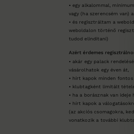
• egy alkalommal, minimum
vagy (ha szerencsém van) a
• és regisztráltam a webol
weboldalon történő regisztr
tudod elinditani)
Azért érdemes regisztráln
• akár egy palack rendelés
vásárolhatok egy éven át,
• hírt kapok minden fontos
• klubtagként limitált téte
• ha a borásznak van ideje 
• hírt kapok a válogatásokr
(az akciós csomagokra, ke
vonatkozik a további klubt