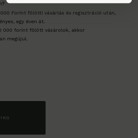
m?
 000 Forint fölötti vásárlás és regisztráció után,
ényes, egy éven át.
0 000 forint fölött vásárolok, akkor
an megújul.
PING